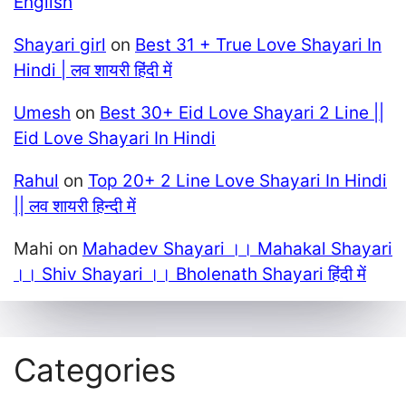
English
Shayari girl
on
Best 31 + True Love Shayari In
Hindi | लव शायरी हिंदी में
Umesh
on
Best 30+ Eid Love Shayari 2 Line ||
Eid Love Shayari In Hindi
Rahul
on
Top 20+ 2 Line Love Shayari In Hindi
|| लव शायरी हिन्दी में
Mahi
on
Mahadev Shayari ।। Mahakal Shayari
।। Shiv Shayari ।। Bholenath Shayari हिंदी में
Categories