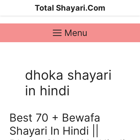
Skip
Total Shayari.Com
to
content
Menu
dhoka shayari
in hindi
Best 70 + Bewafa
Shayari In Hindi ||