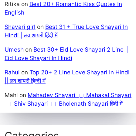
Ritika
on
Best 20+ Romantic Kiss Quotes In
English
Shayari girl
on
Best 31 + True Love Shayari In
Hindi | लव शायरी हिंदी में
Umesh
on
Best 30+ Eid Love Shayari 2 Line ||
Eid Love Shayari In Hindi
Rahul
on
Top 20+ 2 Line Love Shayari In Hindi
|| लव शायरी हिन्दी में
Mahi
on
Mahadev Shayari ।। Mahakal Shayari
।। Shiv Shayari ।। Bholenath Shayari हिंदी में
Categories