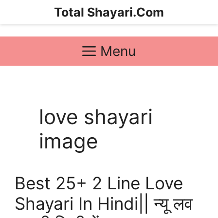
Skip
Total Shayari.Com
to
content
Menu
love shayari
image
Best 25+ 2 Line Love
Shayari In Hindi|| न्यू लव