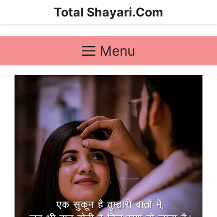
Skip
Total Shayari.Com
to
content
Menu