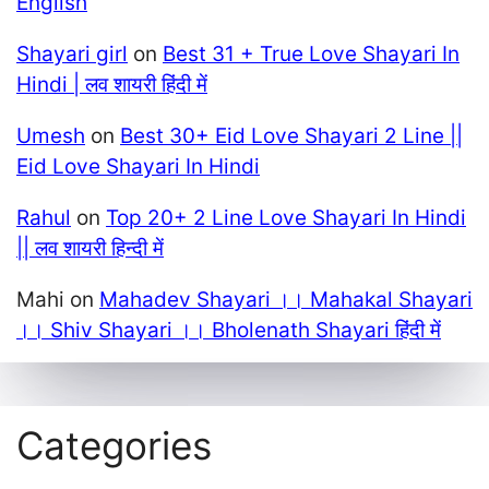
English
Shayari girl
on
Best 31 + True Love Shayari In
Hindi | लव शायरी हिंदी में
Umesh
on
Best 30+ Eid Love Shayari 2 Line ||
Eid Love Shayari In Hindi
Rahul
on
Top 20+ 2 Line Love Shayari In Hindi
|| लव शायरी हिन्दी में
Mahi
on
Mahadev Shayari ।। Mahakal Shayari
।। Shiv Shayari ।। Bholenath Shayari हिंदी में
Categories