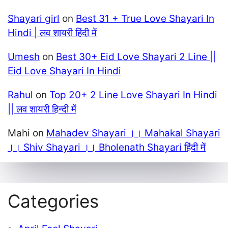
Shayari girl
on
Best 31 + True Love Shayari In
Hindi | लव शायरी हिंदी में
Umesh
on
Best 30+ Eid Love Shayari 2 Line ||
Eid Love Shayari In Hindi
Rahul
on
Top 20+ 2 Line Love Shayari In Hindi
|| लव शायरी हिन्दी में
Mahi
on
Mahadev Shayari ।। Mahakal Shayari
।। Shiv Shayari ।। Bholenath Shayari हिंदी में
Categories