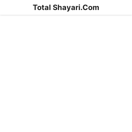
Skip
Total Shayari.Com
to
content