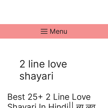
Menu
2 line love
shayari
Best 25+ 2 Line Love
Shayari In Hindi|| न्यू लव