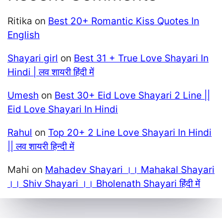
Ritika
on
Best 20+ Romantic Kiss Quotes In
English
Shayari girl
on
Best 31 + True Love Shayari In
Hindi | लव शायरी हिंदी में
Umesh
on
Best 30+ Eid Love Shayari 2 Line ||
Eid Love Shayari In Hindi
Rahul
on
Top 20+ 2 Line Love Shayari In Hindi
|| लव शायरी हिन्दी में
Mahi
on
Mahadev Shayari ।। Mahakal Shayari
।। Shiv Shayari ।। Bholenath Shayari हिंदी में