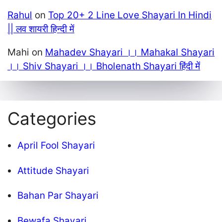
Rahul
on
Top 20+ 2 Line Love Shayari In Hindi
|| लव शायरी हिन्दी में
Mahi
on
Mahadev Shayari ।। Mahakal Shayari
।। Shiv Shayari ।। Bholenath Shayari हिंदी में
Categories
April Fool Shayari
Attitude Shayari
Bahan Par Shayari
Bewafa Shayari