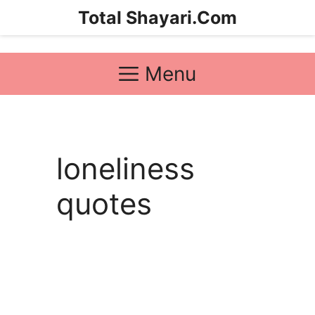
Skip
Total Shayari.Com
to
content
Menu
loneliness
quotes