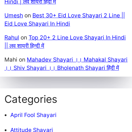
Hindi | लव शायरी हिंदी में
Umesh
on
Best 30+ Eid Love Shayari 2 Line ||
Eid Love Shayari In Hindi
Rahul
on
Top 20+ 2 Line Love Shayari In Hindi
|| लव शायरी हिन्दी में
Mahi
on
Mahadev Shayari ।। Mahakal Shayari
।। Shiv Shayari ।। Bholenath Shayari हिंदी में
Categories
April Fool Shayari
Attitude Shayari