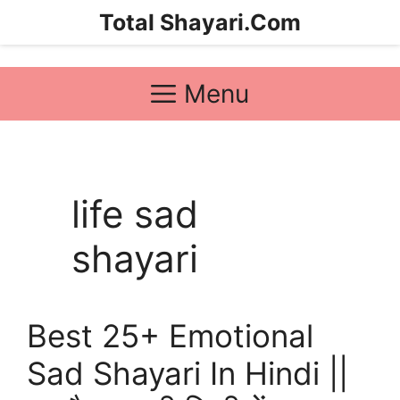
Skip
Total Shayari.Com
to
content
Menu
life sad
shayari
Best 25+ Emotional
Sad Shayari In Hindi ||