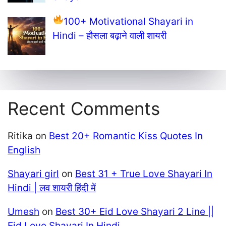
100+ Motivational Shayari in
Hindi – हौसला बढ़ाने वाली शायरी
Recent Comments
Ritika
on
Best 20+ Romantic Kiss Quotes In
English
Shayari girl
on
Best 31 + True Love Shayari In
Hindi | लव शायरी हिंदी में
Umesh
on
Best 30+ Eid Love Shayari 2 Line ||
Eid Love Shayari In Hindi