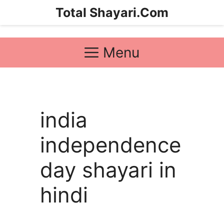
Skip
Total Shayari.Com
to
content
Menu
india
independence
day shayari in
hindi