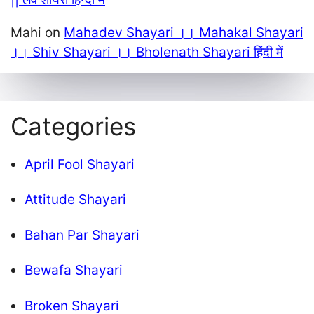
Mahi
on
Mahadev Shayari ।। Mahakal Shayari
।। Shiv Shayari ।। Bholenath Shayari हिंदी में
Categories
April Fool Shayari
Attitude Shayari
Bahan Par Shayari
Bewafa Shayari
Broken Shayari