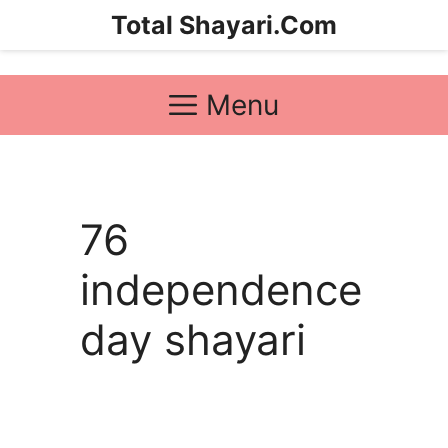
Skip
Total Shayari.Com
to
content
Menu
76
independence
day shayari