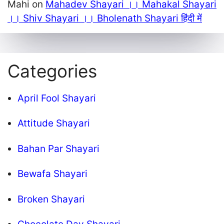
Mahi
on
Mahadev Shayari ।। Mahakal Shayari
।। Shiv Shayari ।। Bholenath Shayari हिंदी में
Categories
April Fool Shayari
Attitude Shayari
Bahan Par Shayari
Bewafa Shayari
Broken Shayari