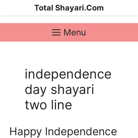
Skip
Total Shayari.Com
to
content
Menu
independence
day shayari
two line
Happy Independence