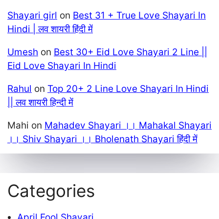
Shayari girl
on
Best 31 + True Love Shayari In
Hindi | लव शायरी हिंदी में
Umesh
on
Best 30+ Eid Love Shayari 2 Line ||
Eid Love Shayari In Hindi
Rahul
on
Top 20+ 2 Line Love Shayari In Hindi
|| लव शायरी हिन्दी में
Mahi
on
Mahadev Shayari ।। Mahakal Shayari
।। Shiv Shayari ।। Bholenath Shayari हिंदी में
Categories
April Fool Shayari