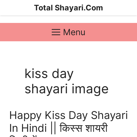
Skip
Total Shayari.Com
to
content
Menu
kiss day
shayari image
Happy Kiss Day Shayari
In Hindi || किस्स शायरी