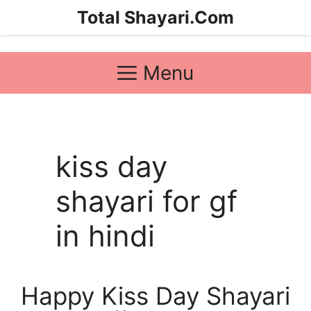
Skip
Total Shayari.Com
to
content
Menu
kiss day
shayari for gf
in hindi
Happy Kiss Day Shayari