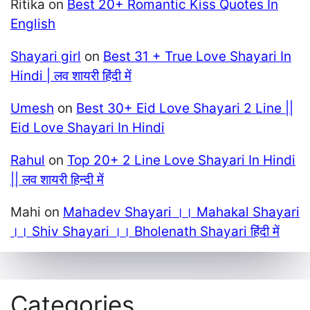
Ritika
on
Best 20+ Romantic Kiss Quotes In
English
Shayari girl
on
Best 31 + True Love Shayari In
Hindi | लव शायरी हिंदी में
Umesh
on
Best 30+ Eid Love Shayari 2 Line ||
Eid Love Shayari In Hindi
Rahul
on
Top 20+ 2 Line Love Shayari In Hindi
|| लव शायरी हिन्दी में
Mahi
on
Mahadev Shayari ।। Mahakal Shayari
।। Shiv Shayari ।। Bholenath Shayari हिंदी में
Categories