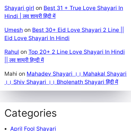
Shayari girl
on
Best 31 + True Love Shayari In
Hindi | लव शायरी हिंदी में
Umesh
on
Best 30+ Eid Love Shayari 2 Line ||
Eid Love Shayari In Hindi
Rahul
on
Top 20+ 2 Line Love Shayari In Hindi
|| लव शायरी हिन्दी में
Mahi
on
Mahadev Shayari ।। Mahakal Shayari
।। Shiv Shayari ।। Bholenath Shayari हिंदी में
Categories
April Fool Shayari