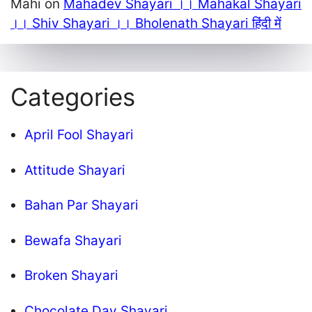
Mahi
on
Mahadev Shayari ।। Mahakal Shayari
।। Shiv Shayari ।। Bholenath Shayari हिंदी में
Categories
April Fool Shayari
Attitude Shayari
Bahan Par Shayari
Bewafa Shayari
Broken Shayari
Chocolate Day Shayari