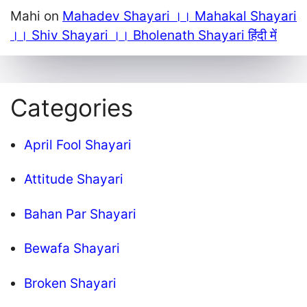
Mahi
on
Mahadev Shayari ।। Mahakal Shayari
।। Shiv Shayari ।। Bholenath Shayari हिंदी में
Categories
April Fool Shayari
Attitude Shayari
Bahan Par Shayari
Bewafa Shayari
Broken Shayari