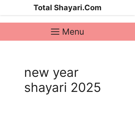
Skip
Total Shayari.Com
to
content
Menu
new year
shayari 2025