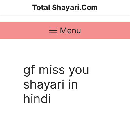
Skip
Total Shayari.Com
to
content
Menu
gf miss you
shayari in
hindi