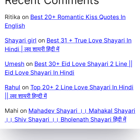
Ritika
on
Best 20+ Romantic Kiss Quotes In
English
Shayari girl
on
Best 31 + True Love Shayari In
Hindi | लव शायरी हिंदी में
Umesh
on
Best 30+ Eid Love Shayari 2 Line ||
Eid Love Shayari In Hindi
Rahul
on
Top 20+ 2 Line Love Shayari In Hindi
|| लव शायरी हिन्दी में
Mahi
on
Mahadev Shayari ।। Mahakal Shayari
।। Shiv Shayari ।। Bholenath Shayari हिंदी में