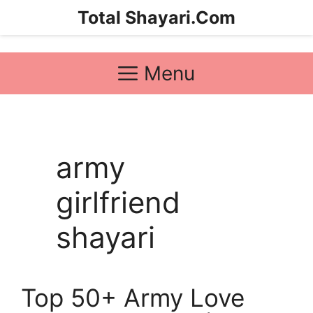
Skip
Total Shayari.Com
to
content
Menu
army
girlfriend
shayari
Top 50+ Army Love