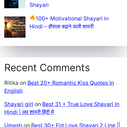
Shayari
100+ Motivational Shayari in
Hindi – हौसला बढ़ाने वाली शायरी
Recent Comments
Ritika
on
Best 20+ Romantic Kiss Quotes In
English
Shayari girl
on
Best 31 + True Love Shayari In
Hindi | लव शायरी हिंदी में
Umesh
on
Best 30+ Eid Love Shayari 2 Line ||