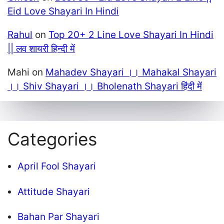
Eid Love Shayari In Hindi
Rahul
on
Top 20+ 2 Line Love Shayari In Hindi
|| लव शायरी हिन्दी में
Mahi
on
Mahadev Shayari ।। Mahakal Shayari
।। Shiv Shayari ।। Bholenath Shayari हिंदी में
Categories
April Fool Shayari
Attitude Shayari
Bahan Par Shayari