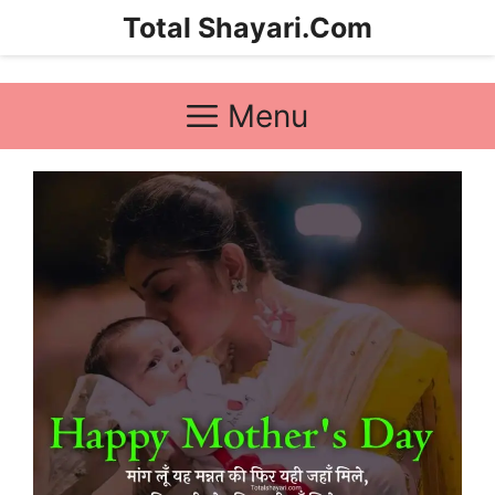
Skip
Total Shayari.Com
to
content
Menu