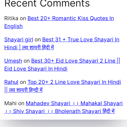
Recent Comments
Ritika
on
Best 20+ Romantic Kiss Quotes In
English
Shayari girl
on
Best 31 + True Love Shayari In
Hindi | लव शायरी हिंदी में
Umesh
on
Best 30+ Eid Love Shayari 2 Line ||
Eid Love Shayari In Hindi
Rahul
on
Top 20+ 2 Line Love Shayari In Hindi
|| लव शायरी हिन्दी में
Mahi
on
Mahadev Shayari ।। Mahakal Shayari
।। Shiv Shayari ।। Bholenath Shayari हिंदी में